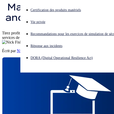
Managed Detection 
Vous subissez une cyberattaque ? Obtenez une aide immédiate.
Certification des produits matériels
and Response (MDR)
Se connecter
Vie privée
Open search
Tirez profit d’une formation de haut niveau pour améliorer vos
Recommandations pour les exercices de simulation de sécu
Open language switcher
Français
services de conseil en cybersécurité.
Réponse aux incidents
Écrit par
Nick Fisher
DORA (Digital Operational Resilience Act)