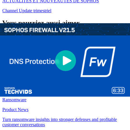
ACTUALITÉS ET NOUVEAUTÉS DE SOPHOS
Channel Update trimestriel
Vous pourriez aussi aimer
Products
Product News
Sophos CISO Advantage sera bientôt disponible. Voici pourquoi
être un des premiers à l’adopter.
Resources
Ransomware
Product News
Turn ransomware insights into stronger defenses and profitable
customer conversations