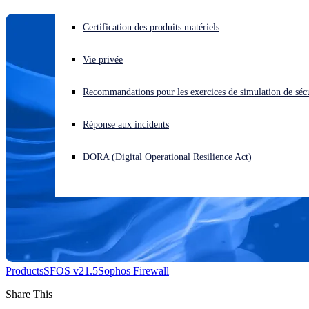
Vous subissez une cyberattaque ? Obtenez une aide immédiate.
Certification des produits matériels
Se connecter
Vie privée
Open search
Recommandations pour les exercices de simulation de sécu
Open language switcher
Français
Réponse aux incidents
DORA (Digital Operational Resilience Act)
Products
SFOS v21.5
Sophos Firewall
Share This