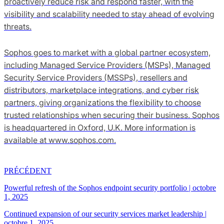
proactively reduce risk and respond faster, with the
visibility and scalability needed to stay ahead of evolving
threats.
Sophos goes to market with a global partner ecosystem,
including Managed Service Providers (MSPs), Managed
Security Service Providers (MSSPs), resellers and
distributors, marketplace integrations, and cyber risk
partners, giving organizations the flexibility to choose
trusted relationships when securing their business. Sophos
is headquartered in Oxford, U.K. More information is
available at www.sophos.com.
PRÉCÉDENT
Powerful refresh of the Sophos endpoint security portfolio
|
octobre
1, 2025
Continued expansion of our security services market leadership
|
octobre 1, 2025