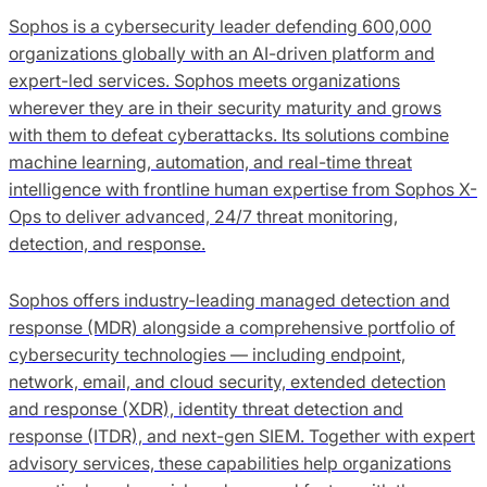
Sophos is a cybersecurity leader defending 600,000
organizations globally with an AI-driven platform and
expert-led services. Sophos meets organizations
wherever they are in their security maturity and grows
with them to defeat cyberattacks. Its solutions combine
machine learning, automation, and real-time threat
intelligence with frontline human expertise from Sophos X-
Ops to deliver advanced, 24/7 threat monitoring,
detection, and response.
Sophos offers industry-leading managed detection and
response (MDR) alongside a comprehensive portfolio of
cybersecurity technologies — including endpoint,
network, email, and cloud security, extended detection
and response (XDR), identity threat detection and
response (ITDR), and next-gen SIEM. Together with expert
advisory services, these capabilities help organizations