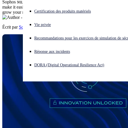
Sophos MDR continues to raise the bar and our latest enhancements
make it easier than ever to win new deals, retain customers and
Vous subissez une cyberattaque ? Obtenez une aide immédiate.
Certification des produits matériels
grow your recurring revenue.
Se connecter
Vie privée
Écrit par
Sophos
Open search
Recommandations pour les exercices de simulation de sécu
Open language switcher
Français
Réponse aux incidents
DORA (Digital Operational Resilience Act)