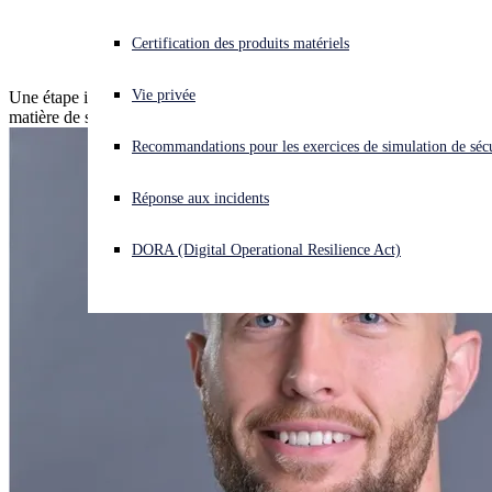
Email Security
Vous subissez une cyberattaque ? Obtenez une aide immédiate.
Certification des produits matériels
Se connecter
Vie privée
Une étape importante qui témoigne de nos progrès constants en
matière de sécurité de la messagerie.
Open search
Recommandations pour les exercices de simulation de sécu
Open language switcher
Français
Réponse aux incidents
DORA (Digital Operational Resilience Act)